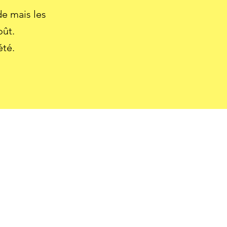
 mais les
oût.
été.