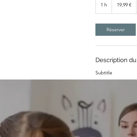
euros
1 h
1
19,99 €
Réserver
Description du
Subtitle
Coordonnées