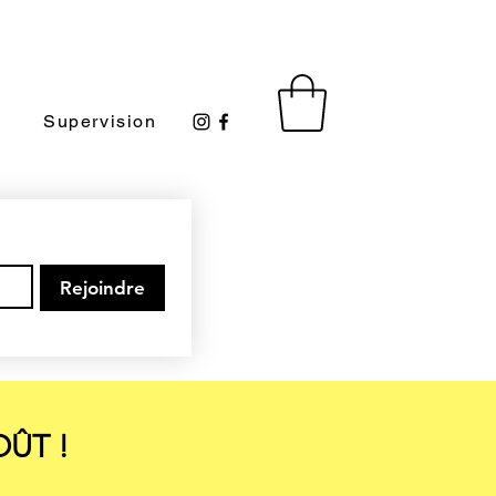
s
Supervision
Rejoindre
OÛT !