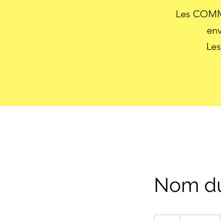
Les COMM
en
Les
Nom du
19,99