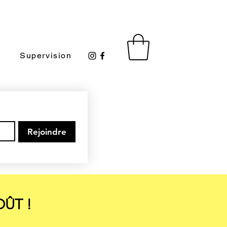
s
Supervision
Rejoindre
OÛT !