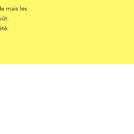
 mais les
oût.
été.